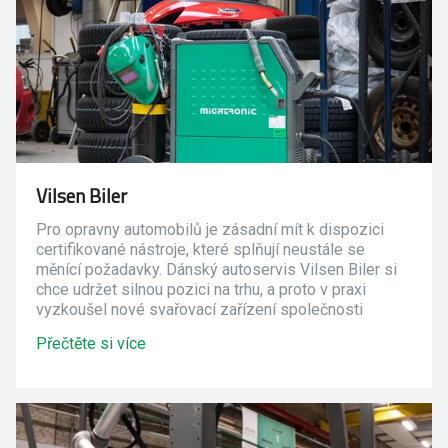
Vilsen Biler
Pro opravny automobilů je zásadní mít k dispozici
certifikované nástroje, které splňují neustále se
měnící požadavky. Dánský autoservis Vilsen Biler si
chce udržet silnou pozici na trhu, a proto v praxi
vyzkoušel nové svařovací zařízení společnosti
Migatronic - Automig 300 Pulse. Autoklempíř
Přečtěte si více
společnosti Vilsen Biler nový stroj chválí.