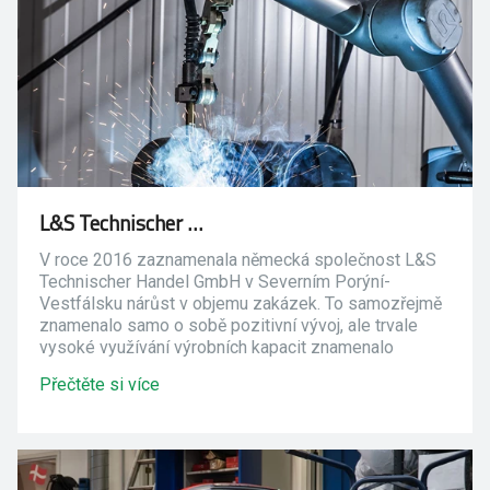
L&S Technischer Handel
V roce 2016 zaznamenala německá společnost L&S
Technischer Handel GmbH v Severním Porýní-
Vestfálsku nárůst v objemu zakázek. To samozřejmě
znamenalo samo o sobě pozitivní vývoj, ale trvale
vysoké využívání výrobních kapacit znamenalo
obrovský tlak a delší dodací lhůty a generální ředitel
Přečtěte si více
Torsten Lezius si uvědomil, že je třeba něco udělat.
Investice do řešení CoWelder umožnila společnosti
vyrábět více na zakázku než na sklad.