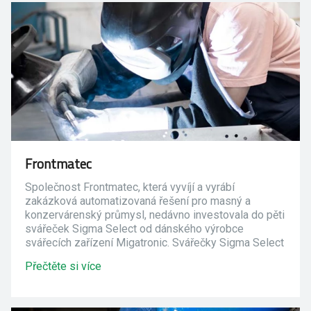
Frontmatec
Společnost Frontmatec, která vyvíjí a vyrábí
zakázková automatizovaná řešení pro masný a
konzervárenský průmysl, nedávno investovala do pěti
svářeček Sigma Select od dánského výrobce
svářecích zařízení Migatronic. Svářečky Sigma Select
vybavené inovativní technologií DUO Plus dokáží
Přečtěte si více
provádět svary podobné svarům provedeným
metodou TIG. Díky tomu došlo v rámci společnosti
Frontmatec k významnému zkrácení výroby.