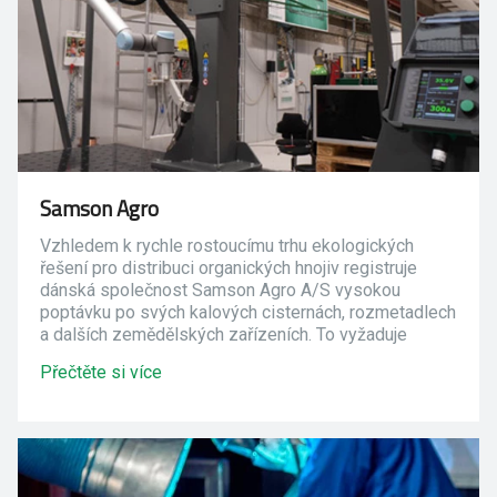
Samson Agro
Vzhledem k rychle rostoucímu trhu ekologických
řešení pro distribuci organických hnojiv registruje
dánská společnost Samson Agro A/S vysokou
poptávku po svých kalových cisternách, rozmetadlech
a dalších zemědělských zařízeních. To vyžaduje
maximální flexibilitu a výrobní výkon společnosti,
Přečtěte si více
která se proto rozhodla pro investici do nového, na
míru navrženého svařovacího robota Migatronic
CoWelder.