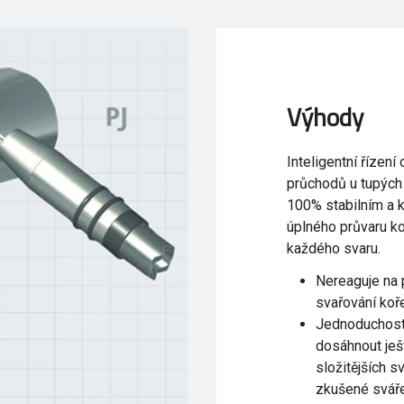
Výhody
Inteligentní řízen
průchodů u tupých
100% stabilním a 
úplného průvaru ko
každého svaru.
Nereaguje na 
svařování koř
Jednoduchost 
dosáhnout ješ
složitějších s
zkušené svář