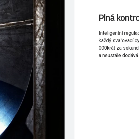
Plná kontro
Inteligentní regul
každý svařovací cy
000krát za sekund
a neustále dodává