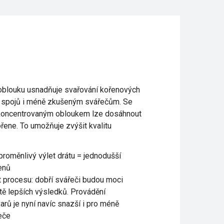
í oblouku usnadňuje svařování kořenových
 spojů i méně zkušeným svářečům. Se
koncentrovaným obloukem lze dosáhnout
řene. To umožňuje zvýšit kvalitu
proměnlivý výlet drátu = jednodušší
enů
procesu: dobří svářeči budou moci
tě lepších výsledků. Provádění
varů je nyní navíc snazší i pro méně
eče