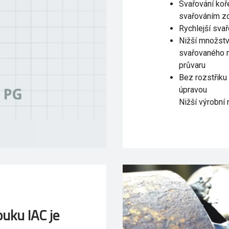
Svařování koř
svařováním zd
Rychlejší svař
Nižší množstv
svařovaného m
průvaru
Bez rozstřiku
úpravou
Nižší výrobní
ouku IAC je