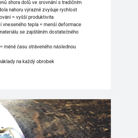
enů shora dolů ve srovnání s tradičním
ola nahoru výrazně zvyšuje rychlost
ování = vyšší produktivita
í vneseného tepla = menší deformace
ateriálu se zajištěním dostatečného
 = méně času stráveného následnou
 náklady na každý obrobek