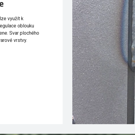
e
lze využít k
 regulace oblouku
řene. Svar plochého
arové vrstvy.