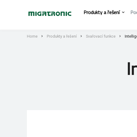
Produkty a řešení
Po
Home
Produkty a řešení
Svařovací funkce
Intelli
I