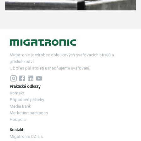
Migatronic je výrobce obloukových svařovacích strojů a
příslušenství.
Už přes půl století usnadňujeme svařování.
Praktické odkazy
Kontakt
Případové příběhy
Media Bank
Marketing packages
Podpora
Kontakt
Migatronic CZ a.s.