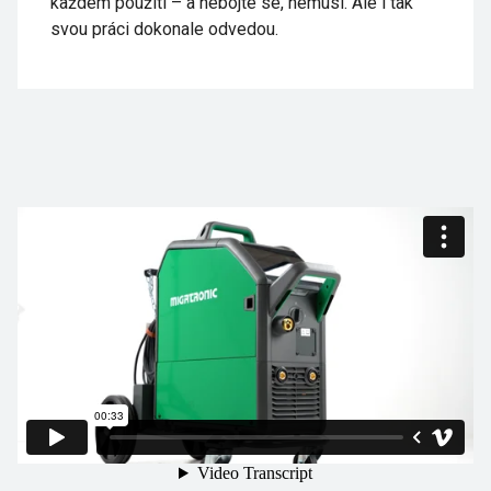
každém použití – a nebojte se, nemusí. Ale i tak
svou práci dokonale odvedou.