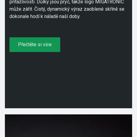
přitažlivosti. Důlky jsou pryč, takže logo MIGATRONIC
může zářit. Čistý, dynamický výraz zaoblené skříně se
dokonale hodí k náladě naší doby.
Přečtěte si více