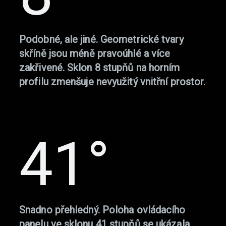
Podobné, ale jiné. Geometrické tvary
skříně jsou méně pravoúhlé a více
zakřivené. Sklon 8 stupňů na horním
profilu zmenšuje nevyužitý vnitřní prostor.
41°
Snadno přehledný. Poloha ovládacího
panelu ve sklonu 41 stupňů se ukázala