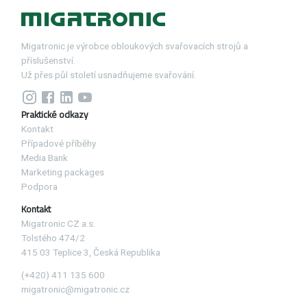
Migatronic je výrobce obloukových svařovacích strojů a
příslušenství.
Už přes půl století usnadňujeme svařování.
Praktické odkazy
Kontakt
Případové příběhy
Media Bank
Marketing packages
Podpora
Kontakt
Migatronic CZ a.s.
Tolstého 474/2
415 03 Teplice 3, Česká Republika
(+420) 411 135 600
migatronic@migatronic.cz