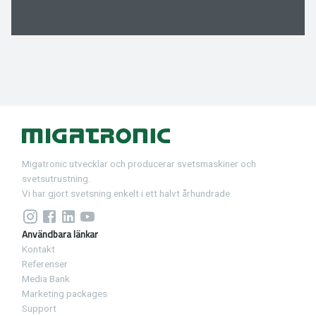
Migatronic utvecklar och producerar svetsmaskiner och
svetsutrustning.
Vi har gjort svetsning enkelt i ett halvt århundrade.
Användbara länkar
Kontakt
Referenser
Media Bank
Marketing packages
Support