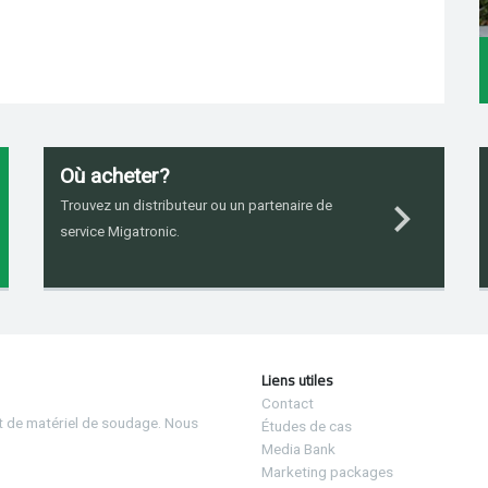
Où acheter?
Trouvez un distributeur ou un partenaire de
service Migatronic.
Liens utiles
Contact
et de matériel de soudage. Nous
Études de cas
Media Bank
Marketing packages