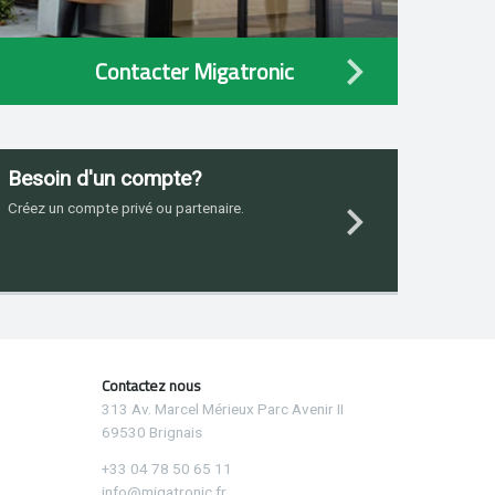
Contacter Migatronic
Besoin d'un compte?
Créez un compte privé ou partenaire.
Contactez nous
313 Av. Marcel Mérieux Parc Avenir II
69530 Brignais
+33 04 78 50 65 11
info@migatronic.fr