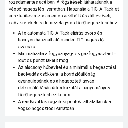
rozsdamentes acélban. A rögzítések láthatatlanok a
végső hegesztési varratban. Használja a TIG-A-Tack-et
ausztenites rozsdamentes acélból készült csövek,
csővezetékek és lemezek gyors fűzőhegesztéséhez.
A félautomata TIG-A-Tack eljárás gyors és
könnyen használható minden TIG hegesztő
számára.
Minimalizálja a fogyóanyag- és gázfogyasztást =
időt és pénzt takarít meg
Az alacsony hőbevitel és a minimális hegesztési
beolvadás csökkenti a korrózióállóság
gyengülésének és a hegesztett anyag
deformálódásának kockázatát a hagyományos
fűzőhegesztéshez képest.
A rendkívül kis rögzítési pontok láthatatlanok a
végső hegesztési varratban