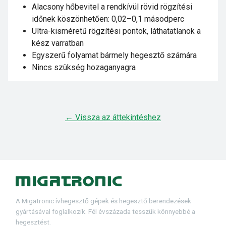
Alacsony hőbevitel a rendkívül rövid rögzítési
időnek köszönhetően: 0,02–0,1 másodperc
Ultra-kisméretű rögzítési pontok, láthatatlanok a
kész varratban
Egyszerű folyamat bármely hegesztő számára
Nincs szükség hozaganyagra
← Vissza az áttekintéshez
A Migatronic ívhegesztő gépek és hegesztő berendezések
gyártásával foglalkozik. Fél évszázada tesszük könnyebbé a
hegesztést.