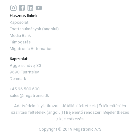
Hasznos linkek
Kapcsolat
Esettanulmányok (angolul)
Media Bank
Támogatás
Migatronic Automation
Kapcsolat
Aggersundvej 33
9690 Fjerritslev
Denmark
+45 96 500 600
sales@migatronic.dk
Adatvédelmi nyilatkozat
|
Jótállási feltételek
|
Értékesítési és
szállítási feltételek (angolul)
|
Bejelentő rendszer
|
Bejelentkezés
/ kijelentkezés
Copyright © 2019 Migatronic A/S