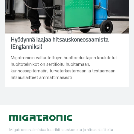
Hyödynnä laajaa hitsauskoneosaamista
(Englanniksi)
Migatronicin valtuutettujen huoltoedustajien koulutetut
huoltoteknikot on sertifioitu huoltamaan,
kunnossapitämään, turvatarkastamaan ja testaamaan
hitsauslaitteet ammattimaisesti.
Migatronic valmistaa kaarihitsauskoneita ja hitsauslaitteita.